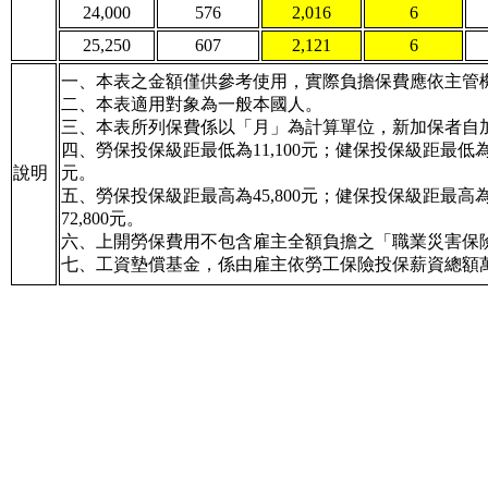
24,000
576
2,016
6
25,250
607
2,121
6
一、本表之金額僅供參考使用，實際負擔保費應依主管
二、本表適用對象為一般本國人。
三、本表所列保費係以「月」為計算單位，新加保者自
四、勞保投保級距最低為11,100元；健保投保級距最低為2
說明
元。
五、勞保投保級距最高為45,800元；健保投保級距最高為2
72,800元。
六、上開勞保費用不包含雇主全額負擔之「職業災害保
七、工資墊償基金，係由雇主依勞工保險投保薪資總額萬